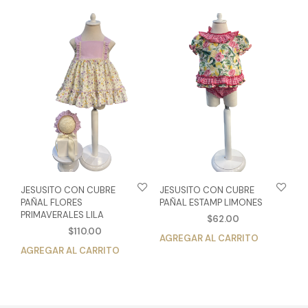
múltiples
múlt
variantes.
vari
Las
Las
opciones
opc
se
se
pueden
pue
elegir
eleg
en
en
la
la
página
pág
de
de
producto
pro
JESUSITO CON CUBRE
JESUSITO CON CUBRE
PAÑAL FLORES
PAÑAL ESTAMP LIMONES
PRIMAVERALES LILA
$
62.00
$
110.00
AGREGAR AL CARRITO
Est
AGREGAR AL CARRITO
Este
pro
producto
tien
tiene
múlt
múltiples
vari