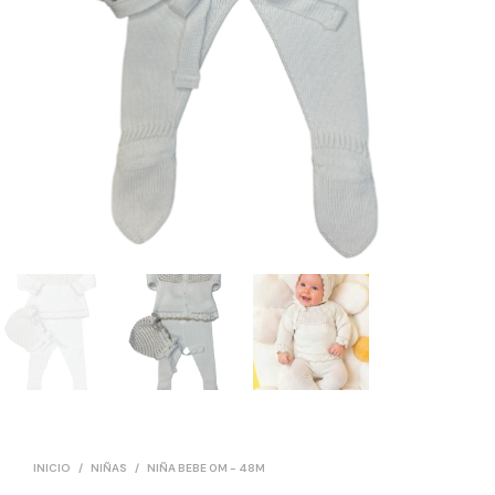
INICIO
/
NIÑAS
/
NIÑA BEBE 0M - 48M