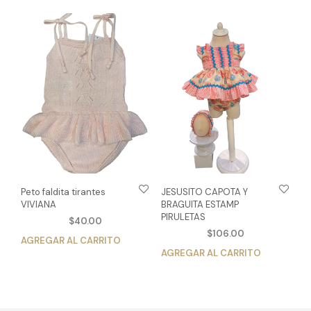
múltiples
vari
variantes.
Las
Las
opc
opciones
se
se
pue
pueden
eleg
elegir
en
en
la
la
pág
página
de
de
pro
producto
Peto faldita tirantes
JESUSITO CAPOTA Y
VIVIANA
BRAGUITA ESTAMP
PIRULETAS
$
40.00
$
106.00
AGREGAR AL CARRITO
Este
AGREGAR AL CARRITO
Est
producto
pro
tiene
tien
múltiples
múlt
variantes.