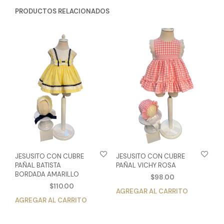
PRODUCTOS RELACIONADOS
JESUSITO CON CUBRE
JESUSITO CON CUBRE
PAÑAL BATISTA
PAÑAL VICHY ROSA
BORDADA AMARILLO
$
98.00
$
110.00
AGREGAR AL CARRITO
Est
AGREGAR AL CARRITO
Este
pro
producto
tien
tiene
múlt