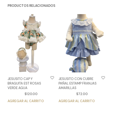
PRODUCTOS RELACIONADOS
JESUSITO CAP Y
JESUSITO CON CUBRE
BRAGUITA EST ROSAS
PAÑAL ESTAMP FRANJAS
VERDE AGUA
AMARILLAS
$
120.00
$
72.00
AGREGAR AL CARRITO
Este
AGREGAR AL CARRITO
Est
producto
pro
tiene
tien