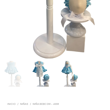
INICIO
/
NIÑAS
/
NIÑA BEBE 0M - 48M