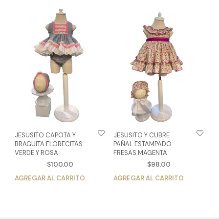
múltiples
múlt
variantes.
vari
Las
Las
opciones
opc
se
se
pueden
pue
elegir
eleg
en
en
la
la
página
pág
de
de
producto
pro
JESUSITO CAPOTA Y
JESUSITO Y CUBRE
BRAGUITA FLORECITAS
PAÑAL ESTAMPADO
VERDE Y ROSA
FRESAS MAGENTA
$
100.00
$
98.00
AGREGAR AL CARRITO
Este
AGREGAR AL CARRITO
Est
producto
pro
tiene
tien
múltiples
múlt