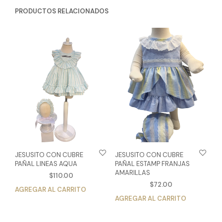
PRODUCTOS RELACIONADOS
JESUSITO CON CUBRE
JESUSITO CON CUBRE
PAÑAL LINEAS AQUA
PAÑAL ESTAMP FRANJAS
AMARILLAS
$
110.00
$
72.00
AGREGAR AL CARRITO
Este
AGREGAR AL CARRITO
Est
producto
pro
tiene
tien
múltiples