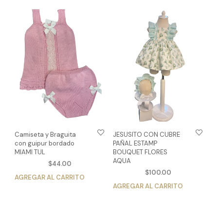
múlt
variantes.
vari
Las
Las
opciones
opc
se
se
pueden
pue
elegir
eleg
en
en
la
la
página
pág
de
de
producto
pro
Camiseta y Braguita
JESUSITO CON CUBRE
con guipur bordado
PAÑAL ESTAMP
MIAMI TUL
BOUQUET FLORES
AQUA
$
44.00
$
100.00
AGREGAR AL CARRITO
Este
AGREGAR AL CARRITO
Est
producto
pro
tiene
tien
múltiples
múlt