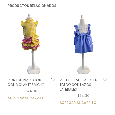
PRODUCTOS RELACIONADOS
CONJ BLUSA Y SHORT
VESTIDO TALLE ALTO EN
CON VOLANTES VICHY
TEJIDO CON LAZOS
LATERALES
$
74.00
$
64.00
AGREGAR AL CARRITO
Este
AGREGAR AL CARRITO
Est
producto
pro
tiene
tien
múltiples