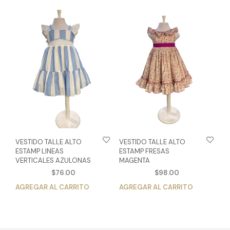
múlt
variantes.
vari
Las
Las
opciones
opc
se
se
pueden
pue
elegir
eleg
en
en
la
la
página
pág
de
de
producto
pro
VESTIDO TALLE ALTO
VESTIDO TALLE ALTO
ESTAMP LINEAS
ESTAMP FRESAS
VERTICALES AZULONAS
MAGENTA
$
76.00
$
98.00
AGREGAR AL CARRITO
Este
AGREGAR AL CARRITO
Est
producto
pro
tiene
tien
múltiples
múlt