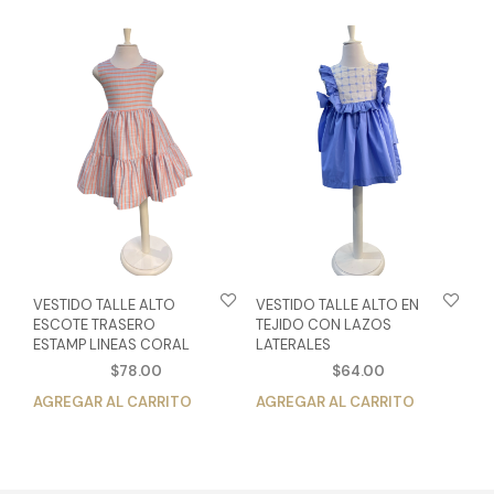
múlt
variantes.
vari
Las
Las
opciones
opc
se
se
pueden
pue
elegir
eleg
en
en
la
la
página
pág
de
de
producto
pro
VESTIDO TALLE ALTO
VESTIDO TALLE ALTO EN
ESCOTE TRASERO
TEJIDO CON LAZOS
ESTAMP LINEAS CORAL
LATERALES
$
78.00
$
64.00
AGREGAR AL CARRITO
Este
AGREGAR AL CARRITO
Est
producto
pro
tiene
tien
múltiples
múlt