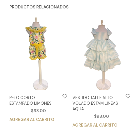
PRODUCTOS RELACIONADOS
PETO CORTO
VESTIDO TALLE ALTO
ESTAMPADO LIMONES
VOLADO ESTAM LINEAS
AQUA
$
68.00
$
98.00
AGREGAR AL CARRITO
Este
AGREGAR AL CARRITO
Est
producto
pro
tiene
tien
múltiples