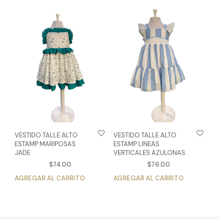
múltiples
múlt
variantes.
vari
Las
Las
opciones
opc
se
se
pueden
pue
elegir
eleg
en
en
la
la
página
pág
de
de
producto
pro
VESTIDO TALLE ALTO
VESTIDO TALLE ALTO
ESTAMP MARIPOSAS
ESTAMP LINEAS
JADE
VERTICALES AZULONAS
$
74.00
$
76.00
AGREGAR AL CARRITO
Este
AGREGAR AL CARRITO
Est
producto
pro
tiene
tien
múltiples
múlt