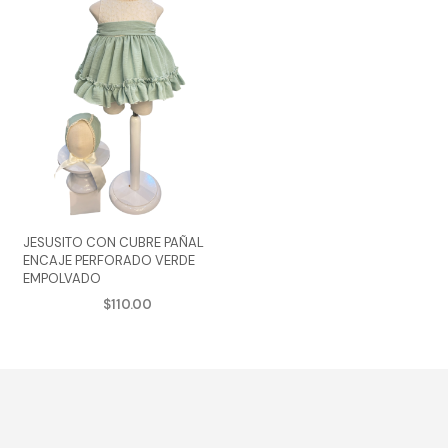
JESUSITO CON CUBRE PAÑAL
ENCAJE PERFORADO VERDE
EMPOLVADO
$
110.00
e
AGREGAR AL CARRITO
Este
ducto
producto
ne
tiene
tiples
múltiples
iantes.