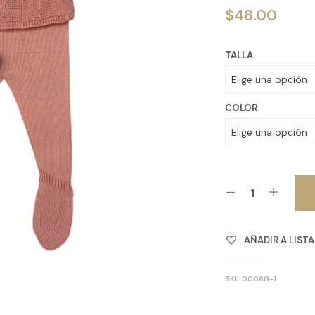
$
48.00
TALLA
COLOR
AÑADIR A LIST
SKU:
0006G-1