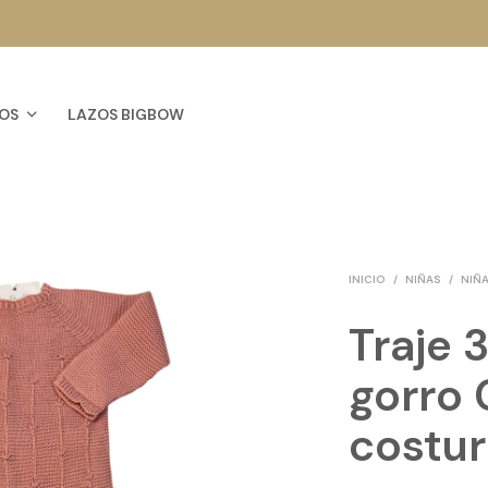
OS
LAZOS BIGBOW
INICIO
/
NIÑAS
/
NIÑA
Traje 
gorro 
costur