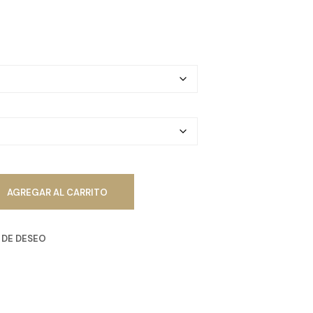
R
O
D
U
C
T
O
S
E
N
E
L
C
A
R
AGREGAR AL CARRITO
R
I
T
A DE DESEO
O
.