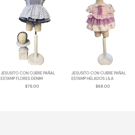
JESUSITO CON CUBRE PAÑAL
JESUSITO CON CUBRE PAÑAL
ESTAMP FLORES DENIM
ESTAMP HELADOS LILA
$
76.00
$
68.00
AGREGAR AL CARRITO
AGREGAR AL CARRITO
Este
Est
cto
producto
pro
tiene
tie
ples
múltiples
múl
tes.
variantes.
var