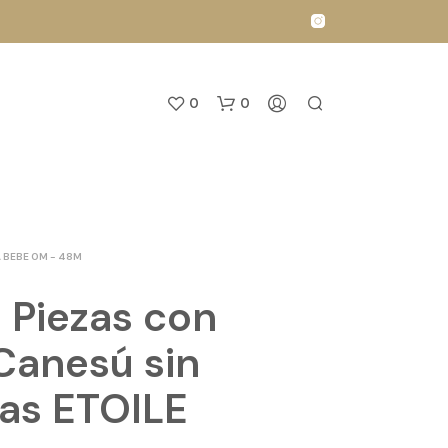
0
0
 BEBE 0M - 48M
3 Piezas con
N
Canesú sin
O
H
as ETOILE
A
Y
P