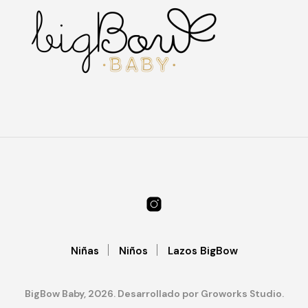
Las
Las
nes
opciones
opc
se
se
en
pueden
pu
elegir
ele
en
en
la
la
a
página
pág
de
de
cto
producto
pro
Niñas
Niños
Lazos BigBow
BigBow Baby, 2026. Desarrollado por Groworks Studio.