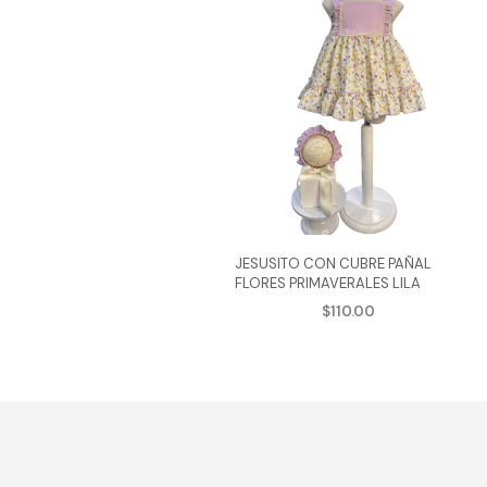
JESUSITO CON CUBRE PAÑAL
FLORES PRIMAVERALES LILA
$
110.00
AGREGAR AL CARRITO
Este
produ
tiene
múlti
varian