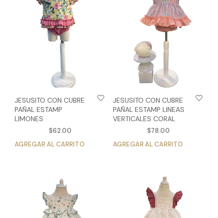
opciones
se
se
pue
pueden
eleg
elegir
en
en
la
la
pág
página
de
de
pro
producto
JESUSITO CON CUBRE
JESUSITO CON CUBRE
PAÑAL ESTAMP
PAÑAL ESTAMP LINEAS
LIMONES
VERTICALES CORAL
$
62.00
$
78.00
AGREGAR AL CARRITO
Este
AGREGAR AL CARRITO
Est
producto
pro
tiene
tien
múltiples
múlt
variantes.
vari
Las
Las
opciones
opc
se
se