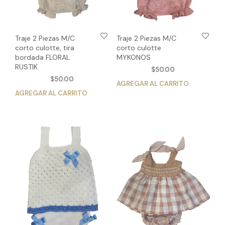
página
pág
de
de
producto
pro
Traje 2 Piezas M/C
Traje 2 Piezas M/C
corto culotte, tira
corto culotte
bordada FLORAL
MYKONOS
RUSTIK
$
50.00
$
50.00
AGREGAR AL CARRITO
Est
AGREGAR AL CARRITO
Este
pro
producto
tien
tiene
múlt
múltiples
vari
variantes.
Las
Las
opc
opciones
se
se
pue
pueden
eleg
elegir
en
en
la
la
pág
página
de