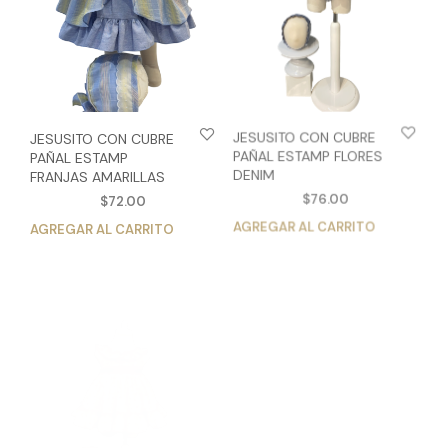
elegir
eleg
en
en
la
la
página
pág
de
de
producto
pro
JESUSITO CON CUBRE
JESUSITO CON CUBRE
PAÑAL ESTAMP
PAÑAL ESTAMP FLORES
FRANJAS AMARILLAS
DENIM
$
72.00
$
76.00
AGREGAR AL CARRITO
Este
AGREGAR AL CARRITO
Est
producto
pro
tiene
tien
múltiples
múlt
variantes.
vari
Las
Las
opciones
opc
se
se
pueden
pue
elegir
eleg
en
en