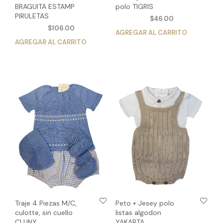
BRAGUITA ESTAMP
polo TIGRIS
PIRULETAS
$
46.00
$
106.00
AGREGAR AL CARRITO
Est
AGREGAR AL CARRITO
Este
pro
producto
tien
tiene
múlt
múltiples
vari
variantes.
Las
Las
opc
opciones
se
se
pue
pueden
eleg
elegir
en
en
la
la
pág
página
de
de
pro
producto
Traje 4 Piezas M/C,
Peto + Jesey polo
culotte, sin cuello
listas algodon
CLUNY
YAKARTA