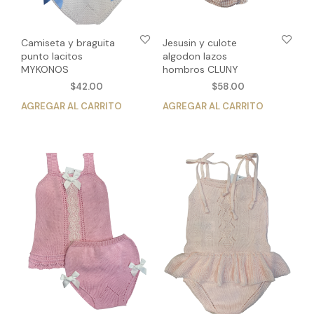
de
pro
producto
Camiseta y braguita
Jesusin y culote
punto lacitos
algodon lazos
MYKONOS
hombros CLUNY
$
42.00
$
58.00
AGREGAR AL CARRITO
Este
AGREGAR AL CARRITO
Est
producto
pro
tiene
tien
múltiples
múlt
variantes.
vari
Las
Las
opciones
opc
se
se
pueden
pue
elegir
eleg
en
en
la
la
página
pág
de
de
producto
pro