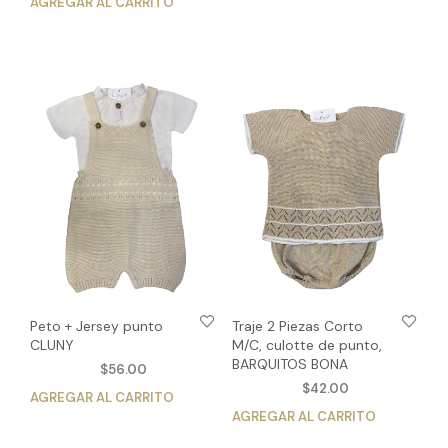
AGREGAR AL CARRITO
Este
pro
producto
tien
tiene
múlt
múltiples
vari
variantes.
Las
Las
opc
opciones
se
se
pue
pueden
eleg
elegir
en
en
la
la
pág
página
de
de
pro
producto
Peto + Jersey punto
Traje 2 Piezas Corto
CLUNY
M/C, culotte de punto,
BARQUITOS BONA
$
56.00
$
42.00
AGREGAR AL CARRITO
Este
AGREGAR AL CARRITO
Est
producto
pro
tiene