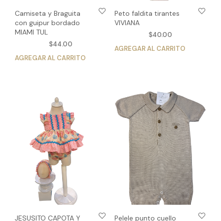
Camiseta y Braguita
Peto faldita tirantes
con guipur bordado
VIVIANA
MIAMI TUL
$
40.00
$
44.00
AGREGAR AL CARRITO
Est
AGREGAR AL CARRITO
Este
pro
producto
tien
tiene
múlt
múltiples
vari
variantes.
Las
Las
opc
opciones
se
se
pue
pueden
eleg
elegir
en
en
la
la
pág
página
de
de
pro
producto
JESUSITO CAPOTA Y
Pelele punto cuello