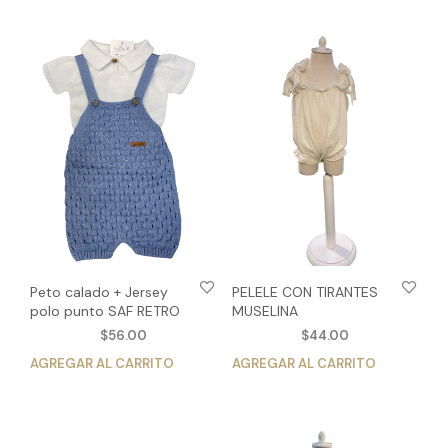
tien
múltiples
múlt
variantes.
vari
Las
Las
opciones
opc
se
se
pueden
pue
elegir
eleg
en
en
la
la
página
pág
de
de
producto
pro
Peto calado + Jersey
PELELE CON TIRANTES
polo punto SAF RETRO
MUSELINA
$
56.00
$
44.00
AGREGAR AL CARRITO
Este
AGREGAR AL CARRITO
Est
producto
pro
tiene
tien
múltiples
múlt