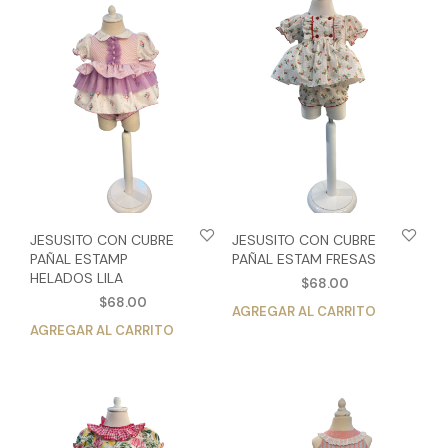
variantes.
vari
Las
Las
opciones
opc
se
se
pueden
pue
elegir
eleg
en
en
la
la
página
pág
de
de
producto
pro
JESUSITO CON CUBRE
JESUSITO CON CUBRE
PAÑAL ESTAMP
PAÑAL ESTAM FRESAS
HELADOS LILA
$
68.00
$
68.00
AGREGAR AL CARRITO
Est
AGREGAR AL CARRITO
Este
pro
producto
tien
tiene
múlt
múltiples
vari
variantes.
Las
Las
opc