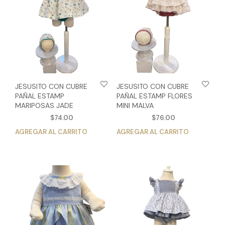
pueden
pue
elegir
eleg
en
en
la
la
página
pág
de
de
producto
pro
JESUSITO CON CUBRE
JESUSITO CON CUBRE
PAÑAL ESTAMP
PAÑAL ESTAMP FLORES
MARIPOSAS JADE
MINI MALVA
$
74.00
$
76.00
AGREGAR AL CARRITO
Este
AGREGAR AL CARRITO
Est
producto
pro
tiene
tien
múltiples
múlt
variantes.
vari
Las
Las
opciones
opc
se
se
pueden
pue