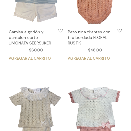
Camisa algodón y
Peto niña tirantes con
pantalon corto
tira bordada FLORAL
LIMONATA SEERSUKER
RUSTIK
$
60.00
$
48.00
AGREGAR AL CARRITO
Este
AGREGAR AL CARRITO
Est
producto
pro
tiene
tien
múltiples
múlt
variantes.
vari
Las
Las
opciones
opc
se
se
pueden
pue
elegir
eleg
en
en
la
la