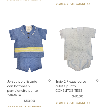
AGREGAR AL CARRITO
Est
producto
pro
tiene
tien
múltiples
múlt
variantes.
vari
Las
Las
opciones
opc
se
se
pueden
pue
elegir
eleg
en
en
la
la
página
pág
de
de
producto
pro
Jersey polo listado
Traje 2 Piezas corto
con botones y
culote punto
pantaloncito punto
CONEJITOS TESS
YAKARTA
$
40.00
$
50.00
AGREGAR AL CARRITO
Est