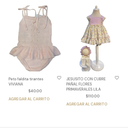
múltiples
múlt
variantes.
vari
Las
Las
opciones
opc
se
se
pueden
pue
elegir
eleg
en
en
la
la
página
pág
de
de
producto
pro
Peto faldita tirantes
JESUSITO CON CUBRE
VIVIANA
PAÑAL FLORES
PRIMAVERALES LILA
$
40.00
$
110.00
AGREGAR AL CARRITO
Este
AGREGAR AL CARRITO
Est
producto
pro
tiene
tien
múltiples
múlt
variantes.