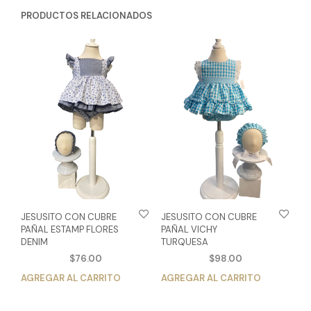
PRODUCTOS RELACIONADOS
JESUSITO CON CUBRE
JESUSITO CON CUBRE
PAÑAL ESTAMP FLORES
PAÑAL VICHY
DENIM
TURQUESA
$
76.00
$
98.00
AGREGAR AL CARRITO
Este
AGREGAR AL CARRITO
Est
producto
pro
tiene
tien