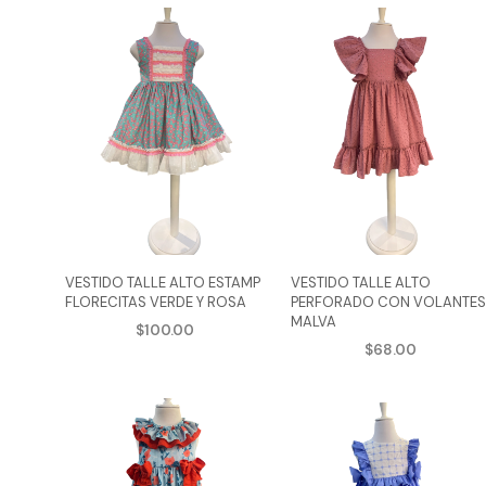
VESTIDO TALLE ALTO ESTAMP
VESTIDO TALLE ALTO
FLORECITAS VERDE Y ROSA
PERFORADO CON VOLANTE
MALVA
$
100.00
$
68.00
AGREGAR AL CARRITO
Este
AGREGAR AL CARRITO
E
producto
p
tiene
t
múltiples
m