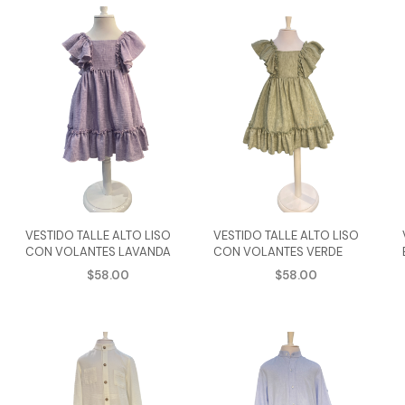
VESTIDO TALLE ALTO LISO
VESTIDO TALLE ALTO LISO
S
CON VOLANTES LAVANDA
CON VOLANTES VERDE
$
58.00
$
58.00
AGREGAR AL CARRITO
AGREGAR AL CARRITO
Este
Este
ste
producto
prod
roducto
tiene
tien
iene
múltiples
múlti
últiples