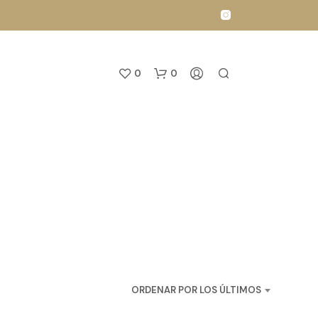
0
0
N
O
H
A
ORDENAR POR LOS ÚLTIMOS
Y
P