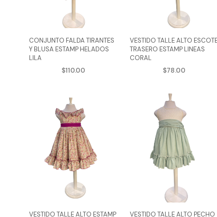
se
s
pueden
p
elegir
CONJUNTO FALDA TIRANTES
VESTIDO TALLE ALTO ESCOT
e
en
Y BLUSA ESTAMP HELADOS
TRASERO ESTAMP LINEAS
e
LILA
CORAL
la
la
$
110.00
$
78.00
página
AGREGAR AL CARRITO
AGREGAR AL CARRITO
Este
E
p
de
producto
p
d
producto
tiene
t
p
múltiples
m
variantes.
v
Las
L
opciones
o
se
s
pueden
p
VESTIDO TALLE ALTO ESTAMP
VESTIDO TALLE ALTO PECHO