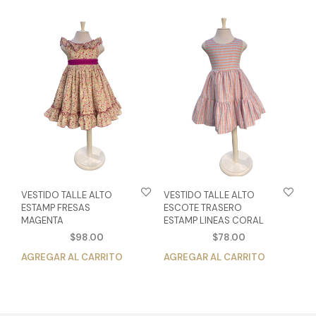
múltiples
múlt
variantes.
vari
Las
Las
opciones
opc
se
se
pueden
pue
elegir
eleg
en
en
la
la
página
pág
de
de
producto
pro
VESTIDO TALLE ALTO
VESTIDO TALLE ALTO
ESTAMP FRESAS
ESCOTE TRASERO
MAGENTA
ESTAMP LINEAS CORAL
$
98.00
$
78.00
AGREGAR AL CARRITO
Este
AGREGAR AL CARRITO
Est
producto
pro
tiene
tien
múltiples
múlt