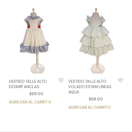
múlt
variantes.
vari
Las
Las
opciones
opc
se
se
pueden
pue
elegir
eleg
en
en
la
la
página
pág
de
de
producto
pro
VESTIDO TALLE ALTO
VESTIDO TALLE ALTO
ESTAMP ANCLAS
VOLADO ESTAM LINEAS
AQUA
$
98.00
$
98.00
AGREGAR AL CARRITO
Este
AGREGAR AL CARRITO
Est
producto
pro
tiene
tien
múltiples
múlt
variantes.