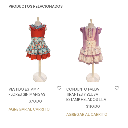
PRODUCTOS RELACIONADOS
VESTIDO ESTAMP
CONJUNTO FALDA
FLORES SIN MANGAS
TIRANTES Y BLUSA
ESTAMP HELADOS LILA
$
70.00
$
110.00
AGREGAR AL CARRITO
Este
AGREGAR AL CARRITO
Est
producto
pro
tiene
tien
múltiples