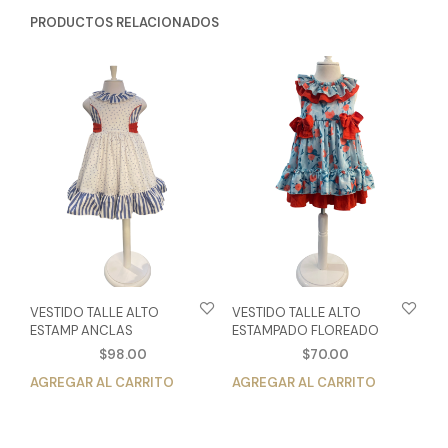
PRODUCTOS RELACIONADOS
VESTIDO TALLE ALTO
VESTIDO TALLE ALTO
ESTAMP ANCLAS
ESTAMPADO FLOREADO
$
98.00
$
70.00
AGREGAR AL CARRITO
Este
AGREGAR AL CARRITO
Est
producto
pro
tiene
tien
múltiples
múlt