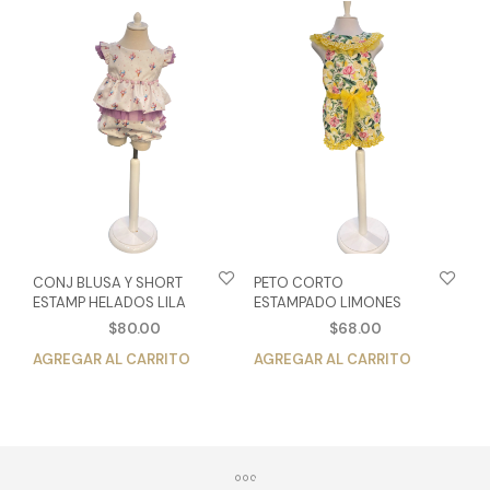
variantes.
vari
Las
Las
opciones
opc
se
se
pueden
pue
elegir
eleg
en
en
la
la
página
pág
de
de
producto
pro
CONJ BLUSA Y SHORT
PETO CORTO
ESTAMP HELADOS LILA
ESTAMPADO LIMONES
$
80.00
$
68.00
AGREGAR AL CARRITO
Este
AGREGAR AL CARRITO
Est
producto
pro
tiene
tien
múltiples
múlt
variantes.
vari
Las
Las