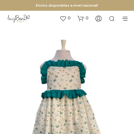
Envíos disponibles a nivel nacional!
0
0