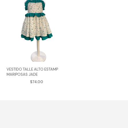
VESTIDO TALLE ALTO ESTAMP
MARIPOSAS JADE
$
74.00
AGREGAR AL CARRITO
e
Este
ducto
producto
ne
tiene
tiples
múltiples
iantes.
variantes.