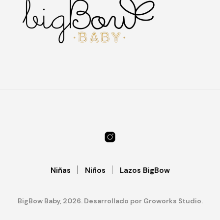
Las
Las
nes
opciones
opc
se
se
en
pueden
pu
elegir
ele
en
en
la
la
a
página
pág
de
de
cto
producto
pro
Niñas
Niños
Lazos BigBow
BigBow Baby, 2026. Desarrollado por Groworks Studio.