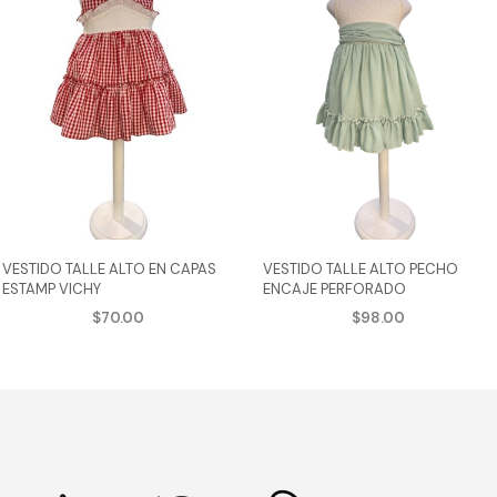
VESTIDO TALLE ALTO EN CAPAS
VESTIDO TALLE ALTO PECHO
ESTAMP VICHY
ENCAJE PERFORADO
$
70.00
$
98.00
AGREGAR AL CARRITO
AGREGAR AL CARRITO
Este
Est
cto
producto
pro
tiene
tie
ples
múltiples
múl
tes.
variantes.
var