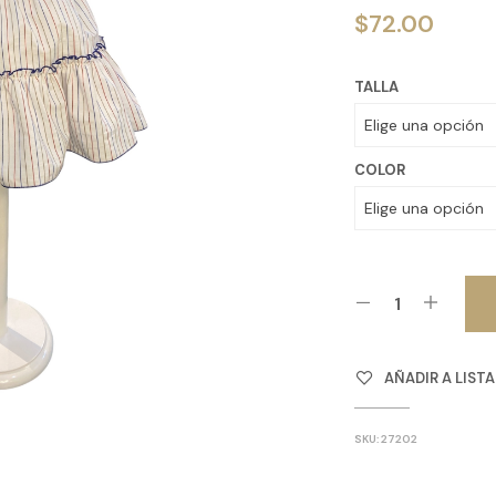
$
72.00
TALLA
COLOR
AÑADIR A LIST
SKU:
27202