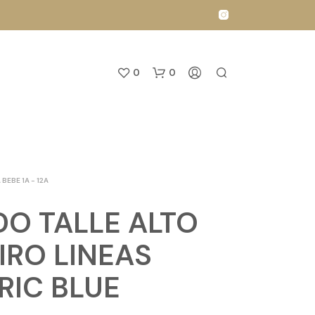
0
0
 BEBE 1A - 12A
DO TALLE ALTO
N
IRO LINEAS
O
H
RIC BLUE
A
Y
P