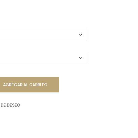
R
O
D
U
C
T
O
S
E
N
E
L
C
A
R
AGREGAR AL CARRITO
R
I
T
A DE DESEO
O
.