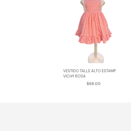
VESTIDO TALLE ALTO ESTAMP
VICHY ROSA
$
98.00
AGREGAR AL CARRITO
Este
produ
tiene
múlti
varian