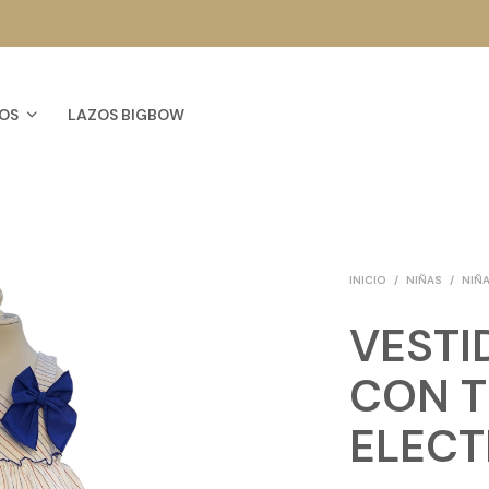
OS
LAZOS BIGBOW
INICIO
/
NIÑAS
/
NIÑA
VESTI
CON T
ELECT