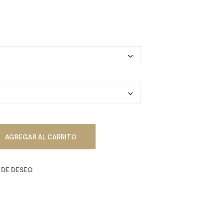
R
O
D
U
C
T
O
S
E
N
E
L
C
A
R
AGREGAR AL CARRITO
R
I
T
A DE DESEO
O
.