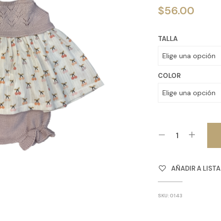
$
56.00
TALLA
COLOR
AÑADIR A LIST
SKU:
0143