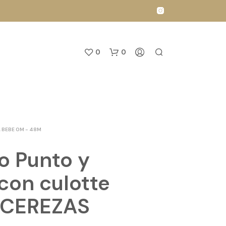
0
0
 BEBE 0M - 48M
o Punto y
N
 con culotte
O
H
 CEREZAS
A
Y
P