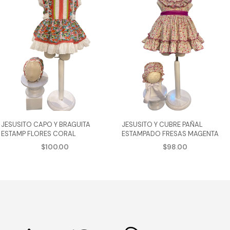
JESUSITO CAPO Y BRAGUITA
JESUSITO Y CUBRE PAÑAL
ESTAMP FLORES CORAL
ESTAMPADO FRESAS MAGENTA
$
100.00
$
98.00
AGREGAR AL CARRITO
AGREGAR AL CARRITO
Este
Est
cto
producto
pro
tiene
tie
ples
múltiples
múl
tes.
variantes.
var