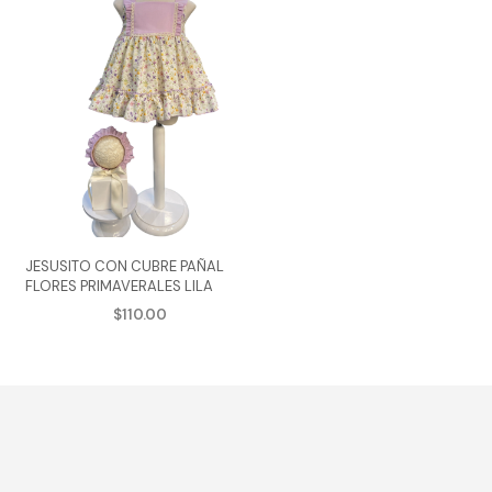
JESUSITO CON CUBRE PAÑAL
FLORES PRIMAVERALES LILA
$
110.00
AGREGAR AL CARRITO
e
Este
ducto
producto
ne
tiene
tiples
múltiples
iantes.
variantes.