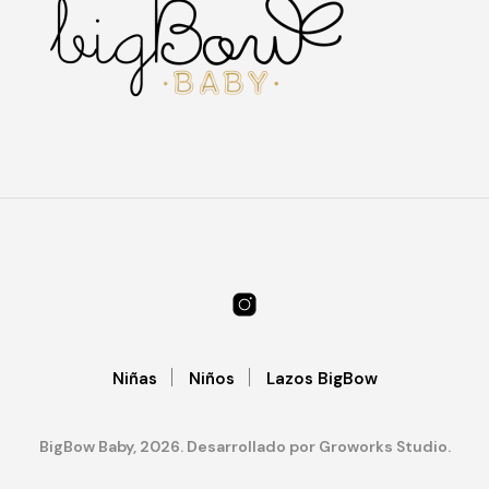
Las
Las
nes
opciones
opc
se
se
en
pueden
pu
elegir
ele
en
en
la
la
a
página
pág
de
de
cto
producto
pro
Niñas
Niños
Lazos BigBow
BigBow Baby, 2026. Desarrollado por Groworks Studio.