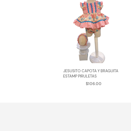
JESUSITO CAPOTA Y BRAGUITA
ESTAMP PIRULETAS
$
106.00
AGREGAR AL CARRITO
Este
produ
tiene
múlti
varian