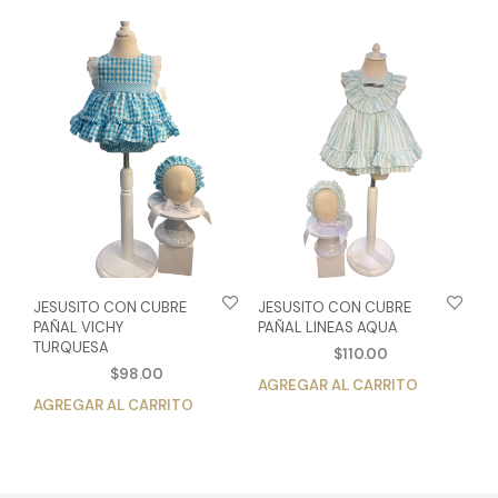
múltiples
vari
variantes.
Las
Las
opc
opciones
se
se
pue
pueden
eleg
elegir
en
en
la
la
pág
página
de
de
pro
producto
JESUSITO CON CUBRE
JESUSITO CON CUBRE
PAÑAL VICHY
PAÑAL LINEAS AQUA
TURQUESA
$
110.00
$
98.00
AGREGAR AL CARRITO
Est
AGREGAR AL CARRITO
Este
pro
producto
tien
tiene
múlt
múltiples
vari