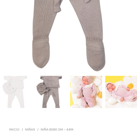
INICIO
/
NIÑAS
/
NIÑA BEBE 0M - 48M