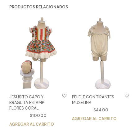
PRODUCTOS RELACIONADOS
JESUSITO CAPO Y
PELELE CON TIRANTES
BRAGUITA ESTAMP
MUSELINA
FLORES CORAL
$
44.00
$
100.00
AGREGAR AL CARRITO
Est
AGREGAR AL CARRITO
Este
pro
producto
tien
tiene
múlt