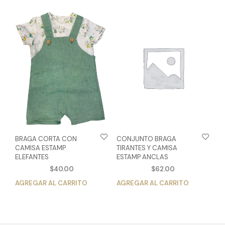
múltiples
múlt
variantes.
vari
Las
Las
opciones
opc
se
se
pueden
pue
elegir
eleg
en
en
la
la
página
pág
de
de
producto
pro
BRAGA CORTA CON
CONJUNTO BRAGA
CAMISA ESTAMP
TIRANTES Y CAMISA
ELEFANTES
ESTAMP ANCLAS
$
40.00
$
62.00
AGREGAR AL CARRITO
Este
AGREGAR AL CARRITO
Est
producto
pro
tiene
tien
múltiples
múlt