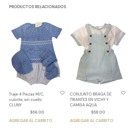
PRODUCTOS RELACIONADOS
Traje 4 Piezas M/C,
CONJUNTO BRAGA DE
culotte, sin cuello
TIRANTES EN VICHY Y
CLUNY
CAMISA AQUA
$
56.00
$
58.00
AGREGAR AL CARRITO
Este
AGREGAR AL CARRITO
Est
producto
pro
tiene
tien