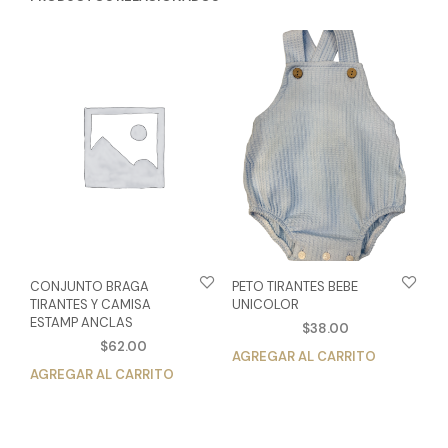
CONJUNTO BRAGA
PETO TIRANTES BEBE
TIRANTES Y CAMISA
UNICOLOR
ESTAMP ANCLAS
$
38.00
$
62.00
AGREGAR AL CARRITO
Est
AGREGAR AL CARRITO
Este
pro
producto
tien
tiene
múlt
múltiples
vari