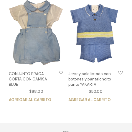
variantes.
Las
Las
opc
opciones
se
se
pue
pueden
eleg
elegir
en
en
la
la
pág
página
de
de
pro
producto
CONJUNTO BRAGA
Jersey polo listado con
CORTA CON CAMISA
botones y pantaloncito
BLUE
punto YAKARTA
$
68.00
$
50.00
AGREGAR AL CARRITO
Este
AGREGAR AL CARRITO
Est
producto
pro
tiene
tien
múltiples
múlt
variantes.
vari
Las
Las