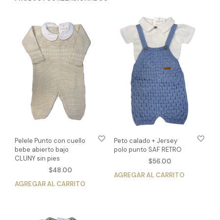
Pelele Punto con cuello
Peto calado + Jersey
bebe abierto bajo
polo punto SAF RETRO
CLUNY sin pies
$
56.00
$
48.00
AGREGAR AL CARRITO
Est
AGREGAR AL CARRITO
Este
pro
producto
tien
tiene
múlt
múltiples
vari