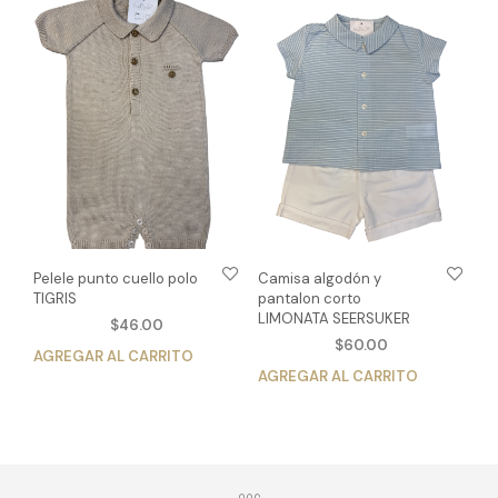
variantes.
Las
Las
opc
opciones
se
se
pue
pueden
eleg
elegir
en
en
la
la
pág
página
de
de
pro
producto
Pelele punto cuello polo
Camisa algodón y
TIGRIS
pantalon corto
LIMONATA SEERSUKER
$
46.00
$
60.00
AGREGAR AL CARRITO
Este
AGREGAR AL CARRITO
Est
producto
pro
tiene
tien
múltiples
múlt
variantes.
vari
Las
Las
opciones