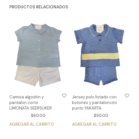
PRODUCTOS RELACIONADOS
Camisa algodón y
Jersey polo listado con
pantalon corto
botones y pantaloncito
LIMONATA SEERSUKER
punto YAKARTA
$
60.00
$
50.00
AGREGAR AL CARRITO
Este
AGREGAR AL CARRITO
Est
producto
pro
tiene
tien