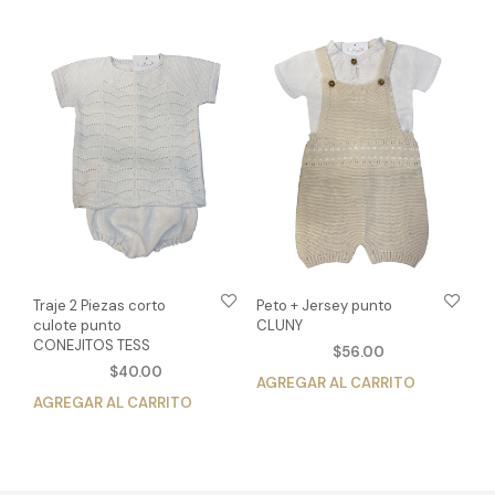
múltiples
múlt
variantes.
vari
Las
Las
opciones
opc
se
se
pueden
pue
elegir
eleg
en
en
la
la
página
pág
de
de
producto
pro
Traje 2 Piezas corto
Peto + Jersey punto
culote punto
CLUNY
CONEJITOS TESS
$
56.00
$
40.00
AGREGAR AL CARRITO
Est
AGREGAR AL CARRITO
Este
pro
producto
tien
tiene
múlt
múltiples
vari