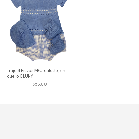
Traje 4 Piezas M/C, culotte, sin
cuello CLUNY
$
56.00
AGREGAR AL CARRITO
e
Este
ducto
producto
ne
tiene
tiples
múltiples
iantes.
variantes.