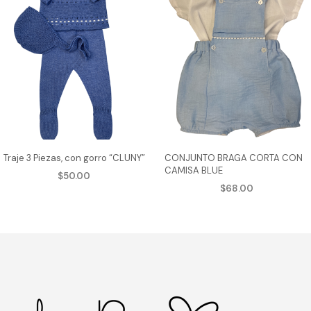
Traje 3 Piezas, con gorro “CLUNY”
CONJUNTO BRAGA CORTA CON
CAMISA BLUE
$
50.00
$
68.00
AGREGAR AL CARRITO
Este
AGREGAR AL CARRITO
Est
cto
producto
pro
tiene
tie
ples
múltiples
múl
tes.
variantes.
var
Las