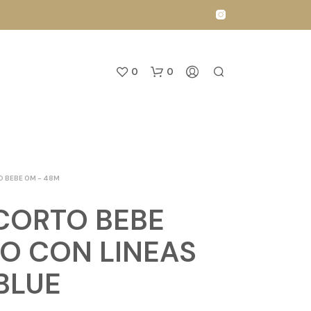
0
0
O BEBE 0M - 48M
CORTO BEBE
N
NO CON LINEAS
O
H
BLUE
A
Y
P