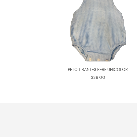
PETO TIRANTES BEBE UNICOLOR
$
38.00
AGREGAR AL CARRITO
Este
produ
tiene
múlti
varian
Las