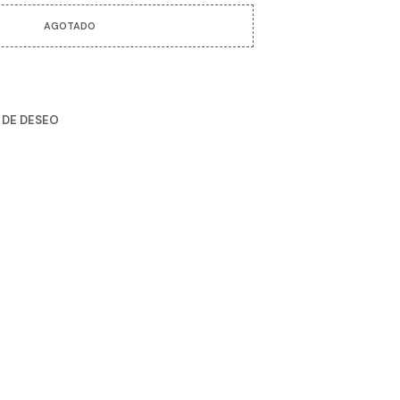
R
O
AGOTADO
D
U
C
T
O
A DE DESEO
S
E
N
E
L
C
A
R
R
I
T
O
.