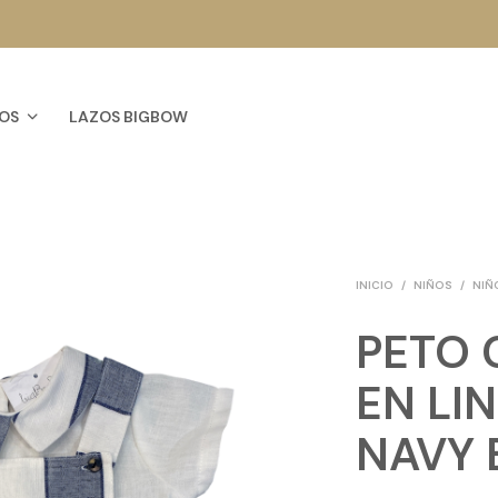
OS
LAZOS BIGBOW
INICIO
/
NIÑOS
/
NIÑ
PETO 
EN LI
NAVY 