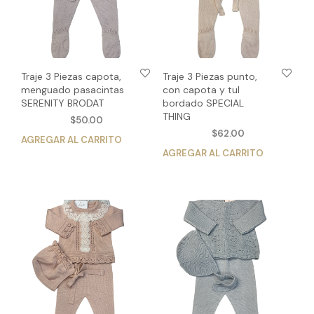
Traje 3 Piezas capota,
Traje 3 Piezas punto,
menguado pasacintas
con capota y tul
SERENITY BRODAT
bordado SPECIAL
THING
$
50.00
$
62.00
AGREGAR AL CARRITO
Este
AGREGAR AL CARRITO
Est
producto
pro
tiene
tien
múltiples
múlt
variantes.
vari
Las
Las
opciones
opc
se
se
pueden
pue
elegir
eleg
en
en
la