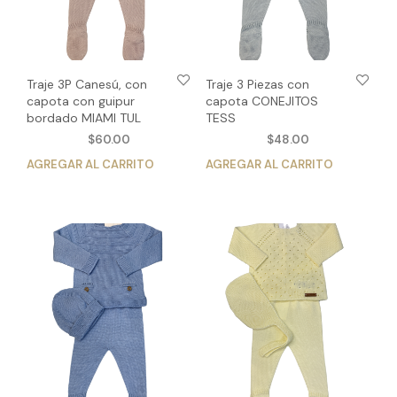
la
página
pág
de
de
producto
pro
Traje 3P Canesú, con
Traje 3 Piezas con
capota con guipur
capota CONEJITOS
bordado MIAMI TUL
TESS
$
60.00
$
48.00
AGREGAR AL CARRITO
Este
AGREGAR AL CARRITO
Est
producto
pro
tiene
tien
múltiples
múlt
variantes.
vari
Las
Las
opciones
opc
se
se
pueden
pue
elegir
eleg
en
en
la
la
página
pág