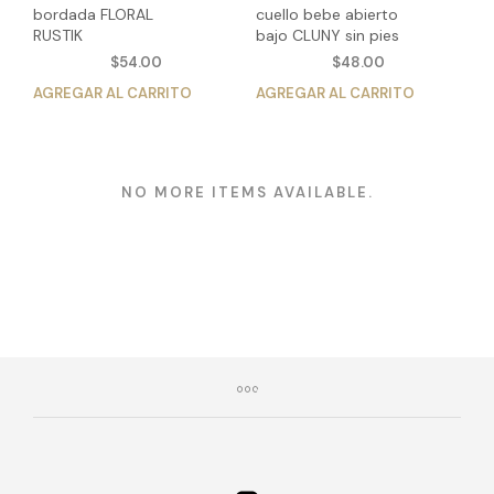
bordada FLORAL
cuello bebe abierto
RUSTIK
bajo CLUNY sin pies
$
54.00
$
48.00
AGREGAR AL CARRITO
Este
AGREGAR AL CARRITO
Est
producto
pro
tiene
tien
múltiples
múlt
variantes.
vari
NO MORE ITEMS AVAILABLE.
Las
Las
opciones
opc
se
se
pueden
pue
elegir
eleg
en
en
la
la
página
pág
de
de
producto
pro