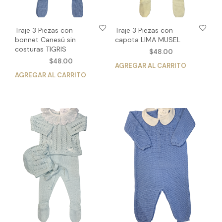
de
de
producto
pro
Traje 3 Piezas con
Traje 3 Piezas con
bonnet Canesú sin
capota LIMA MUSEL
costuras TIGRIS
$
48.00
$
48.00
AGREGAR AL CARRITO
Est
AGREGAR AL CARRITO
Este
pro
producto
tien
tiene
múlt
múltiples
vari
variantes.
Las
Las
opc
opciones
se
se
pue
pueden
eleg
elegir
en
en
la
la
pág
página
de
de
pro
producto