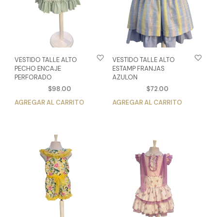
VESTIDO TALLE ALTO
VESTIDO TALLE ALTO
PECHO ENCAJE
ESTAMP FRANJAS
PERFORADO
AZULON
$
98.00
$
72.00
AGREGAR AL CARRITO
Este
AGREGAR AL CARRITO
Est
producto
pro
tiene
tien
múltiples
múlt
variantes.
vari
Las
Las
opciones
opc
se
se
pueden
pue
elegir
eleg
en
en
la
la