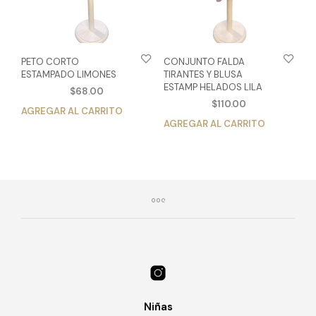
página
pág
de
de
producto
pro
PETO CORTO
CONJUNTO FALDA
ESTAMPADO LIMONES
TIRANTES Y BLUSA
ESTAMP HELADOS LILA
$
68.00
$
110.00
AGREGAR AL CARRITO
Este
AGREGAR AL CARRITO
Est
producto
pro
tiene
tien
múltiples
múlt
variantes.
vari
Las
Las
opciones
opc
se
se
pueden
pue
elegir
eleg
en
en
la
la
página
pág
de
Niñas