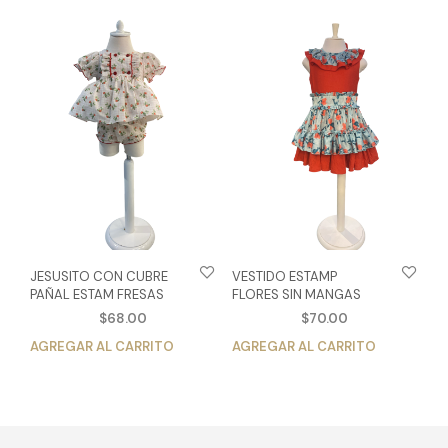
múltiples
múlt
variantes.
vari
Las
Las
opciones
opc
se
se
pueden
pue
elegir
eleg
en
en
la
la
página
pág
de
de
producto
pro
JESUSITO CON CUBRE
VESTIDO ESTAMP
PAÑAL ESTAM FRESAS
FLORES SIN MANGAS
$
68.00
$
70.00
AGREGAR AL CARRITO
Este
AGREGAR AL CARRITO
Est
producto
pro
tiene
tien
múltiples
múlt
variantes.
vari