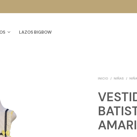
OS
LAZOS BIGBOW
INICIO
/
NIÑAS
/
NIÑA
VESTI
BATIS
AMARI