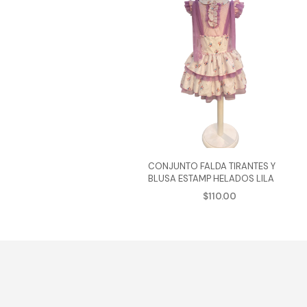
CONJUNTO FALDA TIRANTES Y
BLUSA ESTAMP HELADOS LILA
$
110.00
AGREGAR AL CARRITO
Este
produ
tiene
múlti
varian