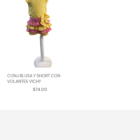
CONJ BLUSA Y SHORT CON
VOLANTES VICHY
$
74.00
AGREGAR AL CARRITO
e
Este
ducto
producto
ne
tiene
tiples
múltiples
iantes.
variantes.