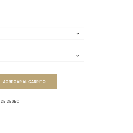
R
O
D
U
C
T
O
S
E
N
E
L
C
A
R
AGREGAR AL CARRITO
R
I
T
A DE DESEO
O
.