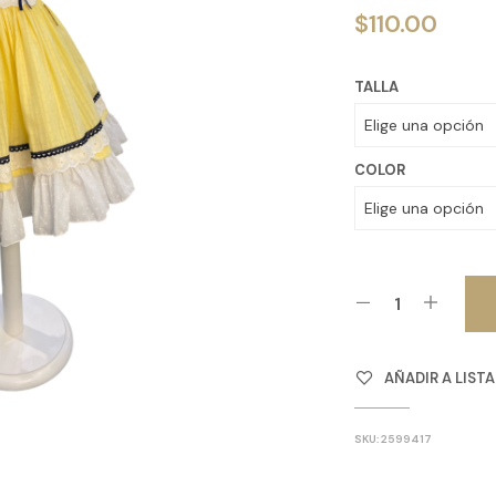
$
110.00
TALLA
COLOR
AÑADIR A LIST
SKU:
2599417