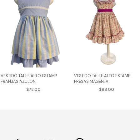
VESTIDO TALLE ALTO ESTAMP
VESTIDO TALLE ALTO ESTAMP
FRANJAS AZULON
FRESAS MAGENTA
$
72.00
$
98.00
AGREGAR AL CARRITO
AGREGAR AL CARRITO
Este
Est
cto
producto
pro
tiene
tie
ples
múltiples
múl
tes.
variantes.
var