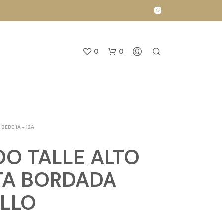
0
0
 BEBE 1A - 12A
DO TALLE ALTO
N
TA BORDADA
O
H
LLO
A
Y
P