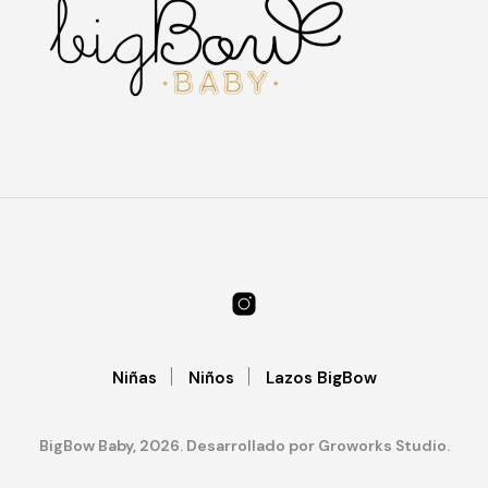
Las
Las
nes
opciones
opc
se
se
en
pueden
pu
elegir
ele
en
en
la
la
a
página
pág
de
de
cto
producto
pro
Niñas
Niños
Lazos BigBow
BigBow Baby, 2026. Desarrollado por Groworks Studio.