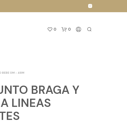
0
0
O BEBE 0M - 48M
NTO BRAGA Y
N
A LINEAS
O
H
TES
A
Y
P