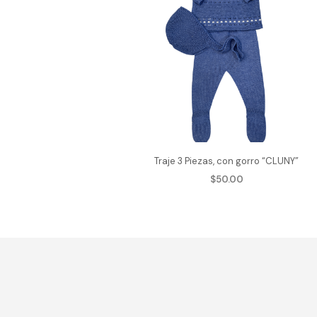
Traje 3 Piezas, con gorro “CLUNY”
$
50.00
AGREGAR AL CARRITO
Este
produ
tiene
múlti
varian
Las