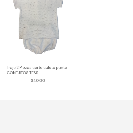
Traje 2 Piezas corto culote punto
CONEJITOS TESS
$
40.00
AGREGAR AL CARRITO
e
Este
ducto
producto
ne
tiene
tiples
múltiples
iantes.
variantes.