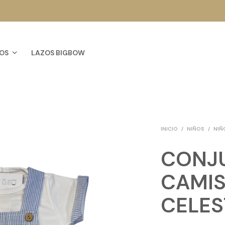
OS
LAZOS BIGBOW
INICIO
/
NIÑOS
/
NIÑ
CONJU
CAMIS
CELES