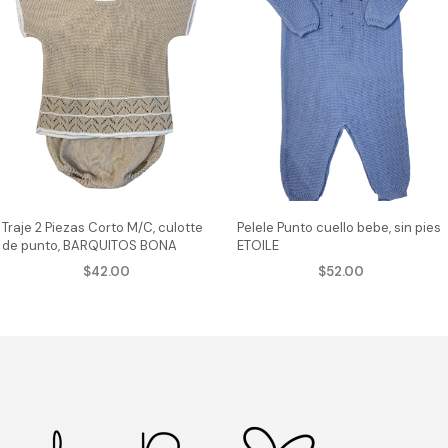
Traje 2 Piezas Corto M/C, culotte
Pelele Punto cuello bebe, sin pies
de punto, BARQUITOS BONA
ETOILE
$
42.00
$
52.00
AGREGAR AL CARRITO
AGREGAR AL CARRITO
Este
Est
cto
producto
pro
tiene
tie
ples
múltiples
múl
tes.
variantes.
var