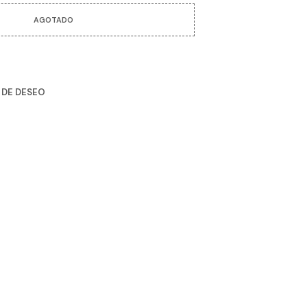
R
O
AGOTADO
D
U
C
T
O
A DE DESEO
S
E
N
E
L
C
A
R
R
I
T
O
.