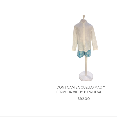
CONJ CAMISA CUELLO MAO Y
BERMUDA VICHY TURQUESA
$
92.00
AGREGAR AL CARRITO
Este
produ