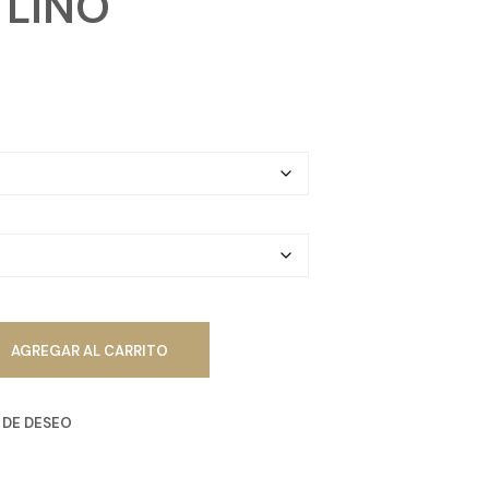
LINO
R
O
D
U
C
T
O
S
E
N
E
L
C
A
R
R
I
AGREGAR AL CARRITO
T
O
.
A DE DESEO