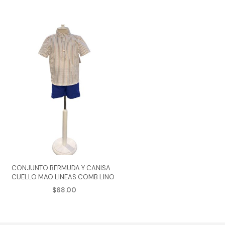
CONJUNTO BERMUDA Y CANISA
CUELLO MAO LINEAS COMB LINO
$
68.00
AGREGAR AL CARRITO
e
Este
ducto
producto