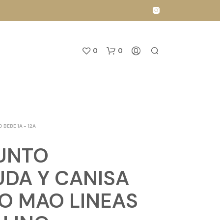
0
0
 BEBE 1A - 12A
UNTO
N
DA Y CANISA
O
H
O MAO LINEAS
A
Y
P