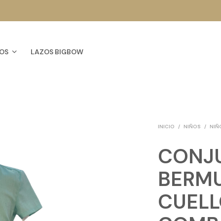
OS
LAZOS BIGBOW
INICIO
/
NIÑOS
/
NIÑO
CONJ
BERMU
CUELL