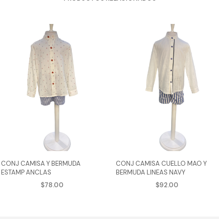
CONJ CAMISA Y BERMUDA
CONJ CAMISA CUELLO MAO Y
ESTAMP ANCLAS
BERMUDA LINEAS NAVY
$
78.00
$
92.00
AGREGAR AL CARRITO
AGREGAR AL CARRITO
Este
Est
cto
producto
pro