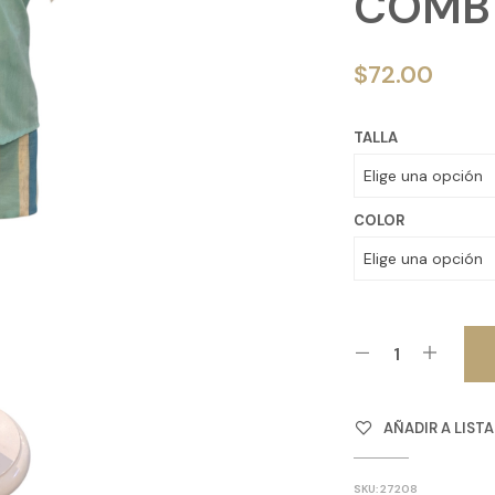
COMB 
$
72.00
TALLA
COLOR
AÑADIR A LIST
SKU:
27208