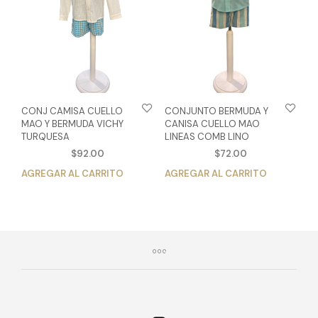
pueden
pue
elegir
eleg
en
en
la
la
página
pág
de
de
producto
pro
CONJ CAMISA CUELLO
CONJUNTO BERMUDA Y
MAO Y BERMUDA VICHY
CANISA CUELLO MAO
TURQUESA
LINEAS COMB LINO
$
92.00
$
72.00
AGREGAR AL CARRITO
Este
AGREGAR AL CARRITO
Est
producto
pro
tiene
tien
múltiples
múlt
variantes.
vari
Las
Las
opciones
opc
se
se
pueden
pue
elegir
eleg