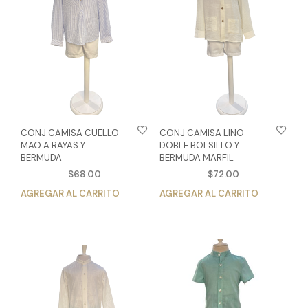
CONJ CAMISA CUELLO
CONJ CAMISA LINO
MAO A RAYAS Y
DOBLE BOLSILLO Y
BERMUDA
BERMUDA MARFIL
$
68.00
$
72.00
AGREGAR AL CARRITO
Este
AGREGAR AL CARRITO
Est
producto
pro
tiene
tien
múltiples
múlt
variantes.
vari
Las
Las
opciones
opc
se
se