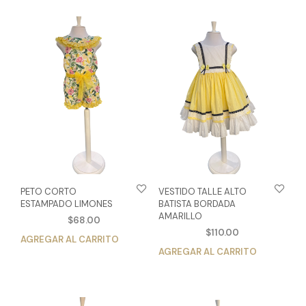
PETO CORTO
VESTIDO TALLE ALTO
ESTAMPADO LIMONES
BATISTA BORDADA
AMARILLO
$
68.00
$
110.00
AGREGAR AL CARRITO
Este
AGREGAR AL CARRITO
Est
producto
pro
tiene
tien
múltiples
múlt
variantes.